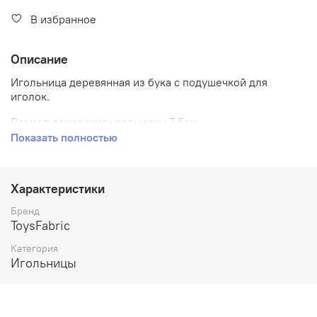
В избранное
Описание
Игольница деревянная из бука с подушечкой для
иголок.
Размер основания игольницы 7,5см
Показать полностью
Материал подушечки для иголок: хлопок для пэчворка,
мягкое полиэфирное волокно.
Игольница упакована в индивидуальную коробочку.
Характеристики
Бренд
Наши деревянные игольницы мы изготавливаем
ToysFabric
вручную в собственной мастерской (Россия).
Категория
Игольницы