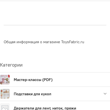
необходимую Вам высоту в комментарии к заказу.
Общая информация о магазине ToysFabric.ru
Категории
Мастер-классы (PDF)
2) Чтобы определить размер проволочного крепления,
Подставки для кукол
измерьте окружность куклы в месте крепления (ОКР).
ОКР
- Это не высота и не диаметр! Это окружность
куклы в месте крепления (
2πR)
.
Держатели для лент, ниток, пряжи