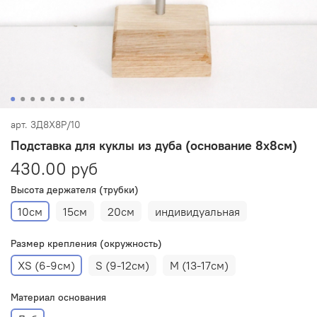
арт.
3Д8Х8Р/10
Подставка для куклы из дуба (основание 8х8см)
430.00 руб
Высота держателя (трубки)
10см
15см
20см
индивидуальная
Размер крепления (окружность)
XS (6-9см)
S (9-12см)
M (13-17см)
Материал основания