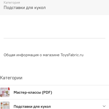
Категория
куклы или подмышками
.
Подставки для кукол
Если необходимой высоты держателя нет в вариантах
для выбора - выбирайте размер
индивидуальная
. Мы
бесплатно изготовим для Вас держатель любой высоты
(в рамках рекомендованных размеров). Просто укажите
необходимую Вам высоту в комментарии к заказу.
Общая информация о магазине ToysFabric.ru
Категории
Мастер-классы (PDF)
Подставки для кукол