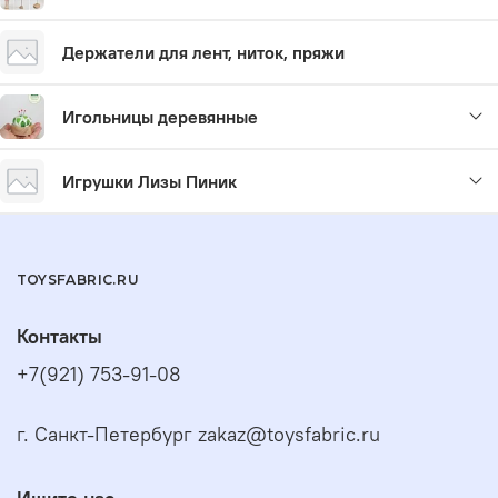
2) Чтобы определить размер проволочного крепления,
измерьте окружность куклы в месте крепления (ОКР).
Держатели для лент, ниток, пряжи
ОКР
- Это не высота и не диаметр! Это окружность
куклы в месте крепления (
2πR)
.
Если Вы затрудняетесь с выбором или в вариантах нет
Игольницы деревянные
необходимого размера - напишите или позвоните нам,
мы поможем подобрать наиболее подходящий размер
крепления.
Игрушки Лизы Пиник
TOYSFABRIC.RU
Контакты
+7(921) 753-91-08
г. Санкт-Петербург zakaz@toysfabric.ru